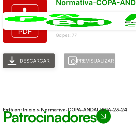
Normativa-COPA-AND
Tamaño del archivo: 99.14 KB
Creado: 22-08-2025
Actualizado: 22-08-2025
Golpes: 77
DESCARGAR
PREVISUALIZAR
Está en:
Inicio
>
Normativa-COPA-ANDALUCIA-23-24
Patrocinadores