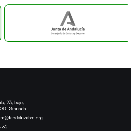
o
la, 23, bajo,
8001 Granada
bm@fandaluzabm.org
4 32