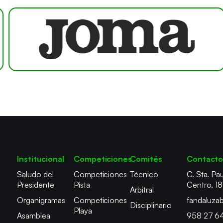
Institucional
Competiciones
Comités
Contact
Saludo del
Competiciones
Técnico
C. Sta. Pau
Presidente
Pista
Centro, 1
Arbitral
Organigramas
Competiciones
fandaluza
Disciplinario
Playa
Asamblea
958 27 6