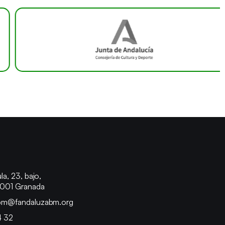
o
la, 23, bajo,
8001 Granada
bm@fandaluzabm.org
4 32