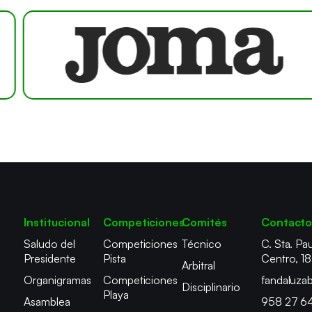
Institucional
Competiciones
Comités
Contact
Saludo del
Competiciones
Técnico
C. Sta. Pau
Presidente
Pista
Centro, 1
Arbitral
Organigramas
Competiciones
fandaluza
Disciplinario
Playa
Asamblea
958 27 6