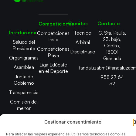
Comités
Contacto
Competiciones
Institucional
Técnico
C. Sta. Paula,
Competiciones
23, bajo,
Pista
Saludo del
Arbitral
Centro,
Presidente
Competiciones
Disciplinario
18001
Playa
Organigramas
Granada
Liga Edúcate
Asamblea
fandaluzabm@fandaluzabm
en el Deporte
Junta de
958 27 64
Gobierno
32
Transparencia
Comisión del
menor
Gestionar consentimiento
Para ofrecer las mejores experiencias, utilizamos tecnologías como las