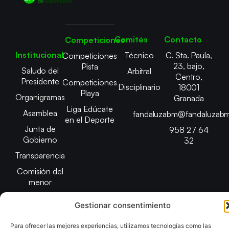
Comités
Contacto
Competiciones
Institucional
Técnico
C. Sta. Paula,
Competiciones
23, bajo,
Pista
Saludo del
Arbitral
Centro,
Presidente
Competiciones
Disciplinario
18001
Playa
Organigramas
Granada
Liga Edúcate
Asamblea
fandaluzabm@fandaluzabm
en el Deporte
Junta de
958 27 64
Gobierno
32
Transparencia
Comisión del
menor
Gestionar consentimiento
Para ofrecer las mejores experiencias, utilizamos tecnologías como las