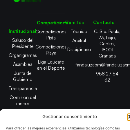
Comités
Contacto
Competiciones
Institucional
Técnico
C. Sta. Paula,
Competiciones
23, bajo,
Pista
Saludo del
Arbitral
Centro,
Presidente
Competiciones
Disciplinario
18001
Playa
Organigramas
Granada
Liga Edúcate
Asamblea
fandaluzabm@fandaluzabm
en el Deporte
Junta de
958 27 64
Gobierno
32
Transparencia
Comisión del
menor
Gestionar consentimiento
Para ofrecer las mejores experiencias, utilizamos tecnologías como las