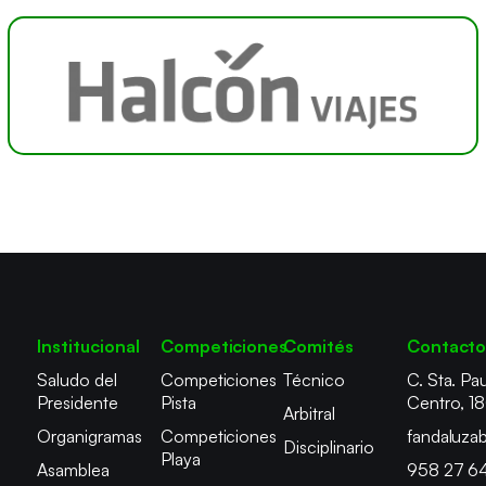
Institucional
Competiciones
Comités
Contact
Saludo del
Competiciones
Técnico
C. Sta. Pau
Presidente
Pista
Centro, 1
Arbitral
Organigramas
Competiciones
fandaluza
Disciplinario
Playa
Asamblea
958 27 6