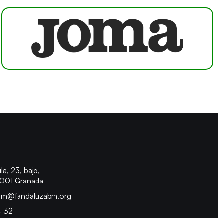
o
la, 23, bajo,
8001 Granada
bm@fandaluzabm.org
4 32