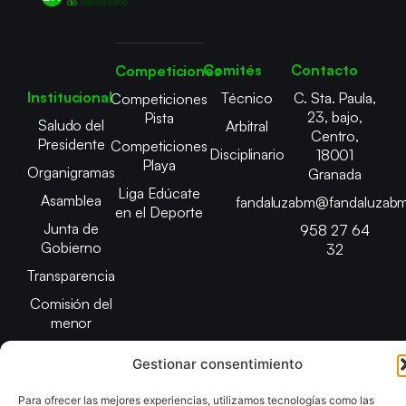
Comités
Contacto
Competiciones
Institucional
Técnico
C. Sta. Paula,
Competiciones
23, bajo,
Pista
Saludo del
Arbitral
Centro,
Presidente
Competiciones
Disciplinario
18001
Playa
Organigramas
Granada
Liga Edúcate
Asamblea
fandaluzabm@fandaluzabm
en el Deporte
Junta de
958 27 64
Gobierno
32
Transparencia
Comisión del
menor
Gestionar consentimiento
Para ofrecer las mejores experiencias, utilizamos tecnologías como las