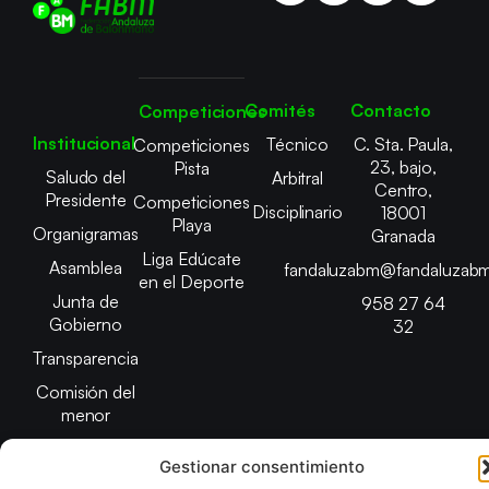
Comités
Contacto
Competiciones
Institucional
Técnico
C. Sta. Paula,
Competiciones
23, bajo,
Pista
Saludo del
Arbitral
Centro,
Presidente
Competiciones
Disciplinario
18001
Playa
Organigramas
Granada
Liga Edúcate
Asamblea
fandaluzabm@fandaluzabm
en el Deporte
Junta de
958 27 64
Gobierno
32
Transparencia
Comisión del
menor
Gestionar consentimiento