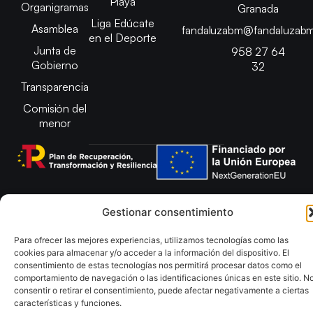
Playa
Organigramas
Granada
Liga Edúcate
Asamblea
fandaluzabm@fandaluzabm
en el Deporte
Junta de
958 27 64
Gobierno
32
Transparencia
Comisión del
menor
Copyright © 2025 Federación Andaluza de Balonmano |
Gestionar consentimiento
Desarrollado por
TOOOLS
Para ofrecer las mejores experiencias, utilizamos tecnologías como las
Aviso Legal
Política de Cookies
cookies para almacenar y/o acceder a la información del dispositivo. El
Política de Privacidad y cookies
Declaración de Accesibilidad
consentimiento de estas tecnologías nos permitirá procesar datos como el
Política de ventas
Mapa del Sitio
comportamiento de navegación o las identificaciones únicas en este sitio. N
consentir o retirar el consentimiento, puede afectar negativamente a ciertas
características y funciones.