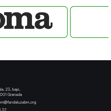
o
la, 23, bajo,
8001 Granada
bm@fandaluzabm.org
4 32