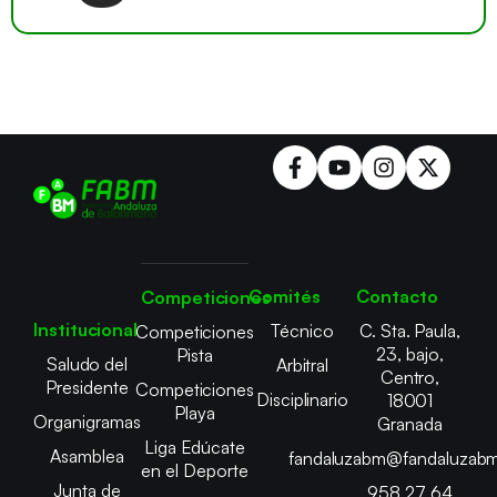
Comités
Contacto
Competiciones
Institucional
Técnico
C. Sta. Paula,
Competiciones
23, bajo,
Pista
Saludo del
Arbitral
Centro,
Presidente
Competiciones
Disciplinario
18001
Playa
Organigramas
Granada
Liga Edúcate
Asamblea
fandaluzabm@fandaluzabm
en el Deporte
Junta de
958 27 64