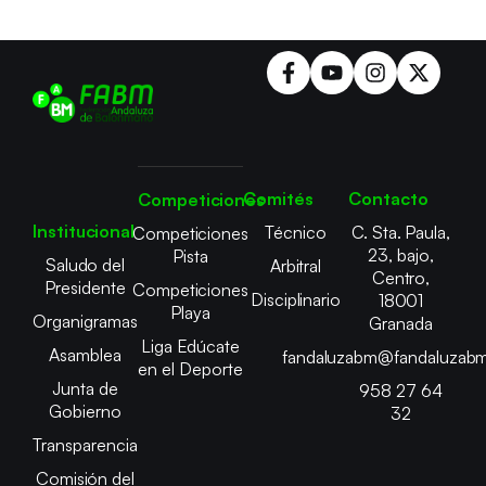
Comités
Contacto
Competiciones
Institucional
Técnico
C. Sta. Paula,
Competiciones
23, bajo,
Pista
Saludo del
Arbitral
Centro,
Presidente
Competiciones
Disciplinario
18001
Playa
Organigramas
Granada
Liga Edúcate
Asamblea
fandaluzabm@fandaluzabm
en el Deporte
Junta de
958 27 64
Gobierno
32
Transparencia
Comisión del