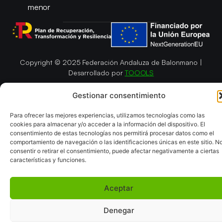
menor
Copyright © 2025 Federación Andaluza de Balonmano |
Desarrollado por
TOOOLS
Aviso Legal
Política de Cookies
Gestionar consentimiento
Política de Privacidad y cookies
Declaración de Accesibilidad
Política de ventas
Mapa del Sitio
Para ofrecer las mejores experiencias, utilizamos tecnologías como las
cookies para almacenar y/o acceder a la información del dispositivo. El
consentimiento de estas tecnologías nos permitirá procesar datos como el
comportamiento de navegación o las identificaciones únicas en este sitio. N
consentir o retirar el consentimiento, puede afectar negativamente a ciertas
características y funciones.
Aceptar
Denegar