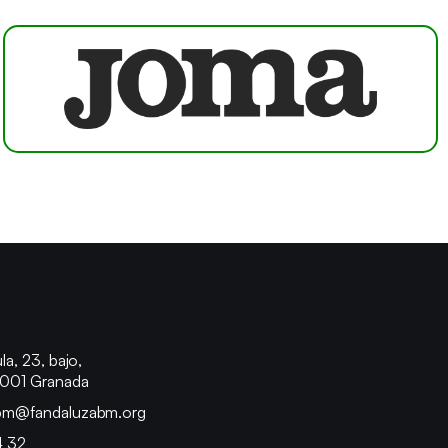
o
la, 23, bajo,
8001 Granada
bm@fandaluzabm.org
4 32