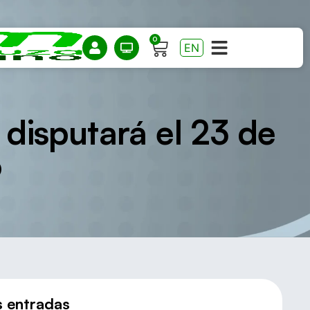
0
EN
 disputará el 23 de
6
s entradas