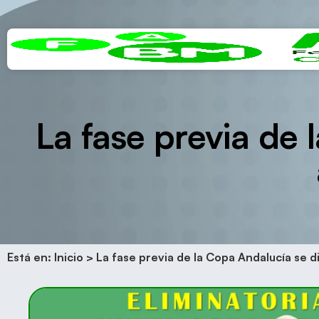
La fase previa de 
Está en:
Inicio
>
La fase previa de la Copa Andalucía se di