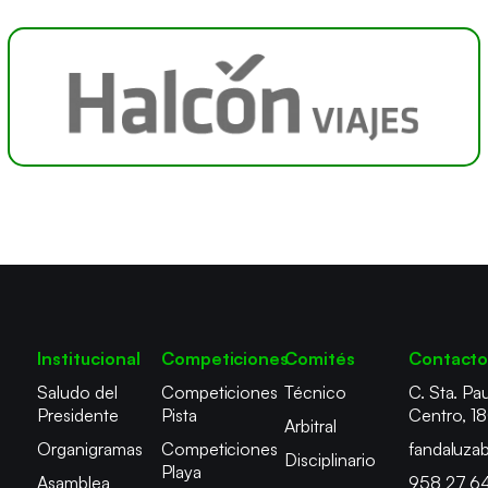
Institucional
Competiciones
Comités
Contact
Saludo del
Competiciones
Técnico
C. Sta. Pau
Presidente
Pista
Centro, 1
Arbitral
Organigramas
Competiciones
fandaluza
Disciplinario
Playa
Asamblea
958 27 6