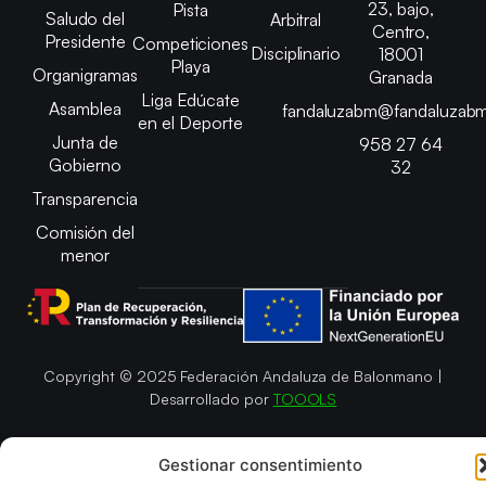
23, bajo,
Pista
Saludo del
Arbitral
Centro,
Presidente
Competiciones
Disciplinario
18001
Playa
Organigramas
Granada
Liga Edúcate
Asamblea
fandaluzabm@fandaluzabm
en el Deporte
Junta de
958 27 64
Gobierno
32
Transparencia
Comisión del
menor
Copyright © 2025 Federación Andaluza de Balonmano |
Desarrollado por
TOOOLS
Aviso Legal
Política de Cookies
Gestionar consentimiento
Política de Privacidad y cookies
Declaración de Accesibilidad