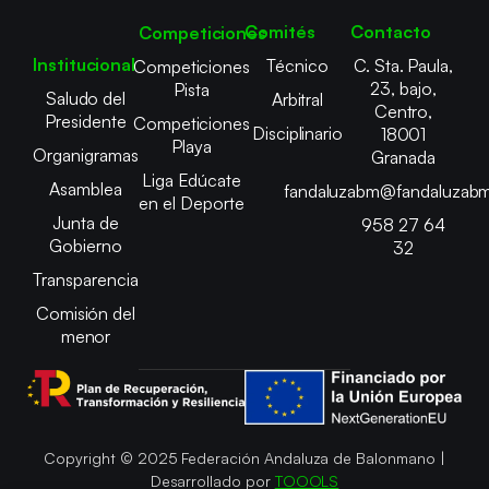
Comités
Contacto
Competiciones
Institucional
Técnico
C. Sta. Paula,
Competiciones
23, bajo,
Pista
Saludo del
Arbitral
Centro,
Presidente
Competiciones
Disciplinario
18001
Playa
Organigramas
Granada
Liga Edúcate
Asamblea
fandaluzabm@fandaluzabm
en el Deporte
Junta de
958 27 64
Gobierno
32
Transparencia
Comisión del
menor
Copyright © 2025 Federación Andaluza de Balonmano |
Desarrollado por
TOOOLS