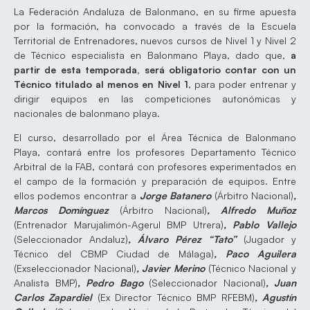
La Federación Andaluza de Balonmano, en su firme apuesta
por la formación, ha convocado a través de la Escuela
Territorial de Entrenadores, nuevos cursos de Nivel 1 y Nivel 2
de Técnico especialista en Balonmano Playa, dado que,
a
partir de esta temporada, será obligatorio contar con un
Técnico titulado al menos en Nivel 1
, para poder entrenar y
dirigir equipos en las competiciones autonómicas y
nacionales de balonmano playa.
El curso, desarrollado por el Área Técnica de Balonmano
Playa, contará entre los profesores Departamento Técnico
Arbitral de la FAB, contará con profesores experimentados en
el campo de la formación y preparación de equipos. Entre
ellos podemos encontrar a
Jorge Batanero
(Árbitro Nacional)
,
Marcos Domínguez
(Árbitro Nacional)
, Alfredo Muñoz
(Entrenador Marujalimón-Agerul BMP Utrera)
, Pablo Vallejo
(Seleccionador Andaluz)
, Álvaro Pérez “Tato”
(Jugador y
Técnico del CBMP Ciudad de Málaga)
, Paco Aguilera
(Exseleccionador Nacional)
, Javier Merino
(Técnico Nacional y
Analista BMP)
, Pedro Bago
(Seleccionador Nacional)
, Juan
Carlos Zapardiel
(Ex Director Técnico BMP RFEBM)
, Agustín