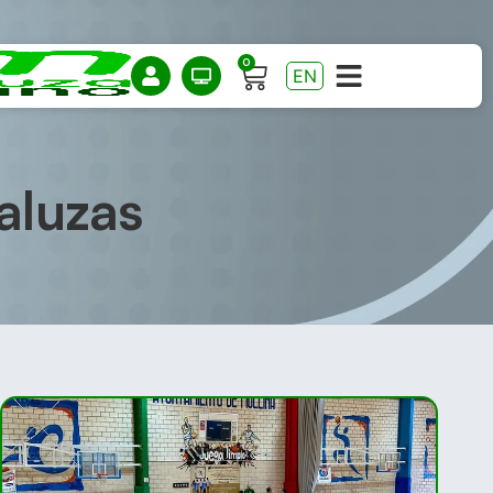
0
EN
aluzas