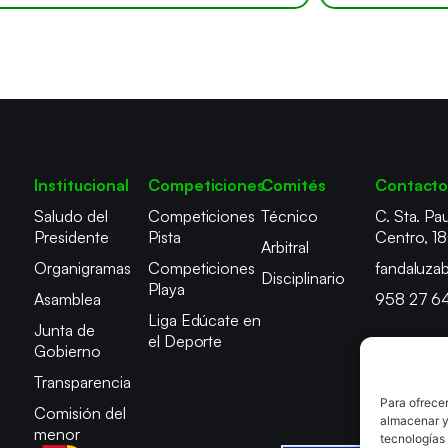
Institucional
Competiciones
Comités
Contact
Saludo del
Competiciones
Técnico
C. Sta. Pau
Presidente
Pista
Centro, 1
Arbitral
Organigramas
Competiciones
fandaluza
Disciplinario
Playa
Asamblea
958 27 6
Liga Edúcate en
Junta de
el Deporte
Gobierno
Transparencia
Para ofrecer
Comisión del
almacenar y/
menor
tecnologías